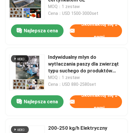
MOQ：1 zestaw
Cena：USD 1500-3000set
Młynek do pelletu paszowego
Skontaktuj się z
Najlepsza cena
Linia do produkcji pelletu drzewnego
nami
Linia do produkcji pelletu z biomasy
Indywidualny młyn do
wytłaczania paszy dla zwierząt
typu suchego do produktów
Linia do produkcji pelletu paszowego
akwakultury
MOQ：1 zestaw
Cena：USD 880-2580set
Linia do produkcji pelletu paszowego dla zwierząt
Skontaktuj się z
Najlepsza cena
nami
Pływająca linia produkcyjna paszy dla ryb
200-250 kg/h Elektryczny
Producent pelletu drzewnego