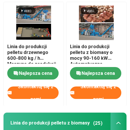
Linia do produkcji
Linia do produkcji
pelletu drzewnego
pelletu z biomasy o
600-800 kg / h
mocy 90-160 kW
Maszyna do produkcji
Automatyczna
pelletu z biomasy 6-12
maszyna pakująca
Najlepsza cena
Najlepsza cena
mm
pellet o średnicy 10-30
mm
Skontaktuj się z
Skontaktuj się z
nami
nami
Linia do produkcji pelletu z biomasy
(25)