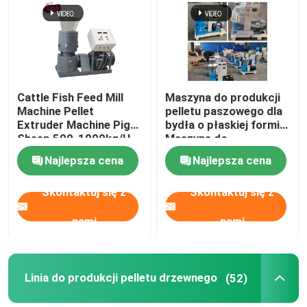
Cattle Fish Feed Mill
Maszyna do produkcji
Machine Pellet
pelletu paszowego dla
Extruder Machine Pig
bydła o płaskiej formie
Sheep 500-1000kg/H
Maszyna do
granulowania karmy dla
Najlepsza cena
Najlepsza cena
świń i kóz
Skontaktuj się z
Skontaktuj się z
nami
nami
Linia do produkcji pelletu drzewnego
(52)