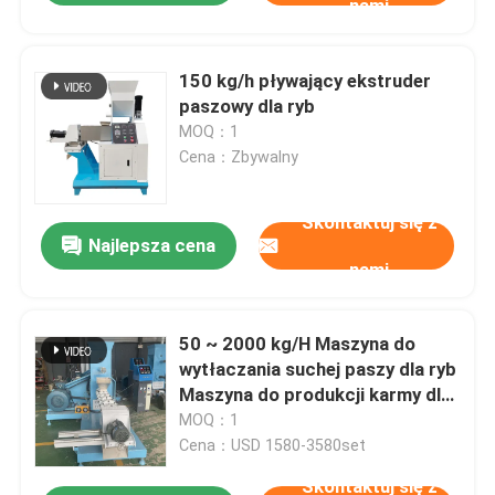
nami
150 kg/h pływający ekstruder
paszowy dla ryb
MOQ：1
Cena：Zbywalny
Skontaktuj się z
Najlepsza cena
nami
50 ~ 2000 kg/H Maszyna do
wytłaczania suchej paszy dla ryb
Maszyna do produkcji karmy dla
psów 5,5-160 KW
MOQ：1
Cena：USD 1580-3580set
Skontaktuj się z