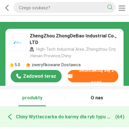
ZhengZhou ZhongDeBao Industrial Co.,
LTD
High-Tech Industrial Area ,Zhengzhou City
,Henan Province,Chiny
5.0
zweryfikowane Dostawca
Skontaktuj się z
Zadzwoń teraz
nami
produkty
O nas
Chiny Wytłaczarka do karmy dla ryb typu suchego
(64)