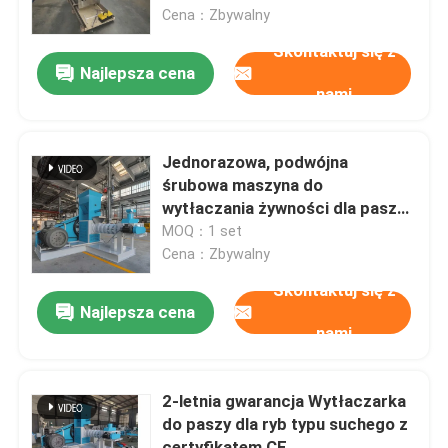
Cena：Zbywalny
Skontaktuj się z
O nas
Najlepsza cena
nami
Wycieczka po fabryce
Jednorazowa, podwójna
Kontrola jakości
śrubowa maszyna do
wytłaczania żywności dla pasz
ryb
MOQ：1 set
Skontaktuj się z nami
Cena：Zbywalny
Skontaktuj się z
Poprosić o wycenę
Najlepsza cena
nami
Maszyna do pelletu
2-letnia gwarancja Wytłaczarka
do paszy dla ryb typu suchego z
Młyn do pelletu drzewnego
certyfikatem CE