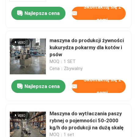
Skontaktuj się z
Najlepsza cena
nami
maszyna do produkcji żywności
kukurydza pokarmy dla kotów i
psów
MOQ：1 SET
Cena：Zbywalny
Skontaktuj się z
Najlepsza cena
nami
Dom
Maszyna do wytłaczania paszy
Produkty
rybnej o pojemności 50-2000
kg/h do produkcji na dużą skalę
Pokaz VR
MOQ：1 set