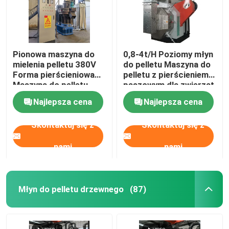
Pionowa maszyna do
0,8-4t/H Poziomy młyn
mielenia pelletu 380V
do pelletu Maszyna do
Forma pierścieniowa
pelletu z pierścieniem
Maszyna do pelletu
paszowym dla zwierząt
drzewnego z biomasy
55kw
Najlepsza cena
Najlepsza cena
4-12mm
Skontaktuj się z
Skontaktuj się z
nami
nami
Młyn do pelletu drzewnego
(87)