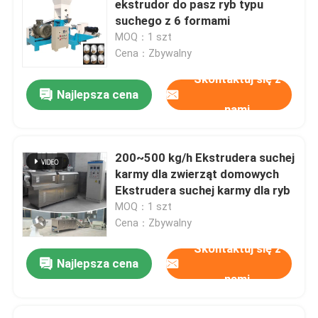
ekstrudor do pasz ryb typu
suchego z 6 formami
Wytwarzacz pelletu paszowego
MOQ：1 szt
Cena：Zbywalny
Skontaktuj się z
Wytłaczarka do karmy dla ryb typu suchego
Najlepsza cena
nami
Młyn peletowy PTO
200~500 kg/h Ekstrudera suchej
Szlifierka Kruszarka
karmy dla zwierząt domowych
Ekstrudera suchej karmy dla ryb
MOQ：1 szt
Wytłaczarka ślimakowa
Cena：Zbywalny
Skontaktuj się z
Brykieciarka do biomasy
Najlepsza cena
nami