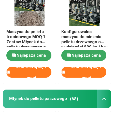
Maszyna do pelletu
Konfigurowalna
trocinowego MOQ 1
maszyna do mielenia
Zestaw Młynek do
pelletu drzewnego o
pelletu drzewnego o
wydajności 800 kg / h w
napięciu 380 V
drewnianej obudowie
Najlepsza cena
Najlepsza cena
Możliwość
CE
dostosowania koloru
Skontaktuj się z
Skontaktuj się z
nami
nami
Młynek do pelletu paszowego
(68)