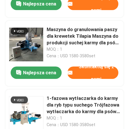
Najlepsza cena
nami
Maszyna do granulowania paszy
dla krewetek Tilapia Maszyna do
produkcji suchej karmy dla psów
dla ptaków domowych dla kotów
MOQ：1
Cena：USD 1580-3580set
Skontaktuj się z
Najlepsza cena
nami
1-fazowa wytłaczarka do karmy
dla ryb typu suchego Trójfazowa
wytłaczarka do karmy dla psów i
kotów 5,5-160 KW
MOQ：1
Cena：USD 1580-3580set