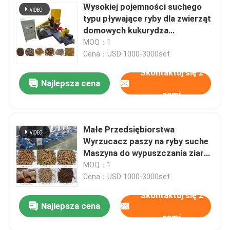
Wysokiej pojemności suchego
typu pływające ryby dla zwierząt
domowych kukurydza
ekstrudera paszowa
MOQ：1
automatyczne karmienie
Cena：USD 1000-3000set
Skontaktuj się z
Najlepsza cena
nami
Małe Przedsiębiorstwa
Wyrzucacz paszy na ryby suche
Maszyna do wypuszczania ziarna
Młyn paszowy dla zwierząt
MOQ：1
Cena：USD 1000-3000set
Skontaktuj się z
Najlepsza cena
nami