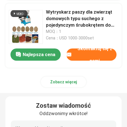
Wytryskarz paszy dla zwierząt
domowych typu suchego z
pojedynczym śrubokrętem do
ryb dla małych firm i
MOQ：1
gospodarstw rolnych
Cena：USD 1000-3000set
Skontaktuj się z
Najlepsza cena
nami
Zobacz więcej
Zostaw wiadomość
Oddzwonimy wkrótce!