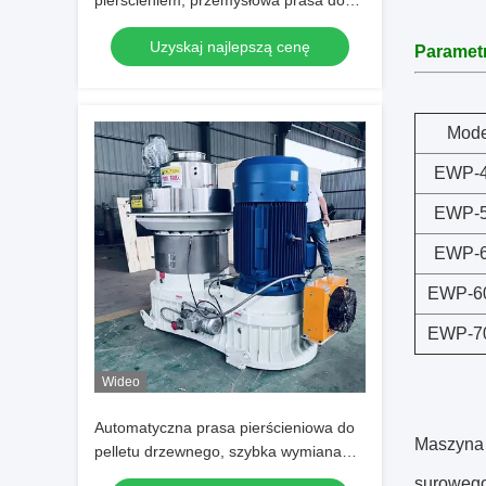
pierścieniem, przemysłowa prasa do
pelletu z biomasy o wydajności 1-5
Uzyskaj najlepszą cenę
TPH do trocin/odpadów rolniczych
Parametr
Mode
EWP-
EWP-
EWP-
EWP-6
EWP-7
Wideo
Automatyczna prasa pierścieniowa do
Maszyna 
pelletu drzewnego, szybka wymiana
matrycy i niskie zużycie energii dla
surowego