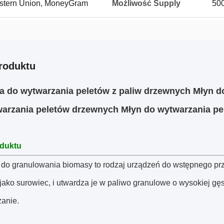
Western Union, MoneyGram
Możliwość Supply
500
roduktu
 do wytwarzania peletów z paliw drzewnych Młyn d
arzania peletów drzewnych Młyn do wytwarzania pe
oduktu
do granulowania biomasy to rodzaj urządzeń do wstępnego prze
jako surowiec, i utwardza je w paliwo granulowe o wysokiej gę
zanie.