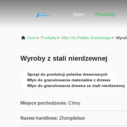
Dom
Produkty
Dom
>
Produkty
>
Młyn Do Pelletu Drzewnego
>
Wyroby
Wyroby z stali nierdzewnej
Sprzęt do produkcji peletów drewnianych
Młyn do granulowania materiałów z drzewa
Młyn do granulowania drewna ze stali nierdzewnej
Miejsce pochodzenia:
Chiny
Nazwa handlowa:
Zhongdebao