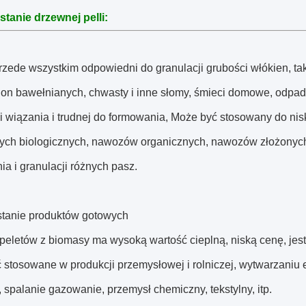
tanie drzewnej pelli:
rzede wszystkim odpowiedni do granulacji grubości włókien, taki
ion bawełnianych, chwasty i inne słomy, śmieci domowe, odpady
i wiązania i trudnej do formowania, Może być stosowany do ni
nych biologicznych, nawozów organicznych, nawozów złożonych
a i granulacji różnych pasz.
tanie produktów gotowych
peletów z biomasy ma wysoką wartość cieplną, niską cenę, jest 
stosowane w produkcji przemysłowej i rolniczej, wytwarzaniu e
 spalanie gazowanie, przemysł chemiczny, tekstylny, itp.