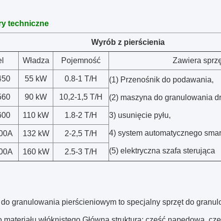
y techniczne
Wyrób z pierścienia
l
Władza
Pojemność
Zawiera sprzę
450
55 kW
0.8-1 T/H
(1) Przenośnik do podawania,
560
90 kW
10,2-1,5 T/H
(2) maszyna do granulowania d
600
110 kW
1.8-2 T/H
3) usunięcie pyłu,
4) system automatycznego sma
00A
132 kW
2-2,5 T/H
(5) elektryczna szafa sterująca
00A
160 kW
2.5-3 T/H
do granulowania pierścieniowym to specjalny sprzęt do granul
 materiału włóknistego.Główna struktura: część napędowa, częś