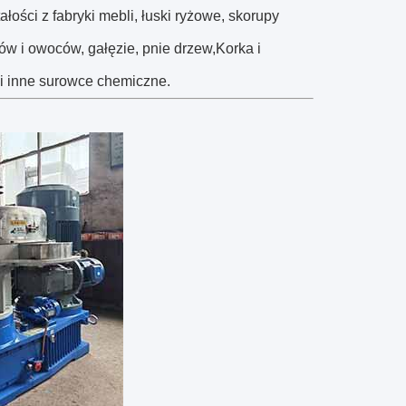
łości z fabryki mebli, łuski ryżowe, skorupy
w i owoców, gałęzie, pnie drzew,Korka i
 i inne surowce chemiczne.