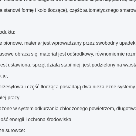
a stanowi formę i koło tłoczące), część automatycznego smaro
oduktu:
e pionowe, materiał jest wprowadzany przez swobodny upadek, 
rasowe obraca się, materiał jest odśrodkowy, równomiernie ro
est ustawiona, sprzęt działa stabilniej, jest podzielony na war
cje;
przesyłowa i część tłocząca posiadają dwa niezależne systemy 
łej pracy.
żone w system odkurzania chłodzonego powietrzem, długotrwał
ość energii i ochrona środowiska.
e surowce: