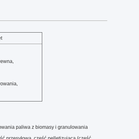
t
rewna,
rowania,
owania paliwa z biomasy i granulowania
ć przesyłowa, część pelletizująca (część