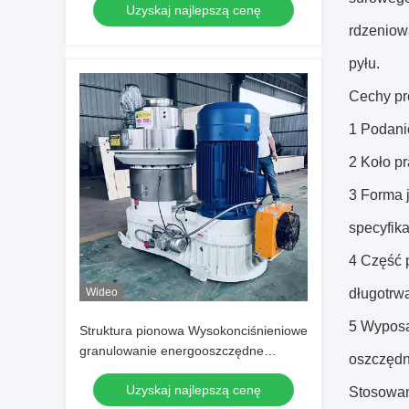
Uzyskaj najlepszą cenę
biomasy
rdzeniow
pyłu.
Cechy pr
1 Podani
2 Koło p
3 Forma j
specyfika
4 Część 
Wideo
długotrwa
5 Wyposa
Struktura pionowa Wysokonciśnieniowe
granulowanie energooszczędne
oszczędn
pierścień drzewne granulowanie
Uzyskaj najlepszą cenę
drzewne do paliwa biomasy
Stosowan