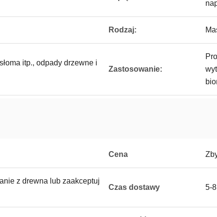
nap
Rodzaj:
Mas
Pro
 słoma itp., odpady drzewne i
Zastosowanie:
wyt
bio
Cena
Zb
nie z drewna lub zaakceptuj
Czas dostawy
5-8