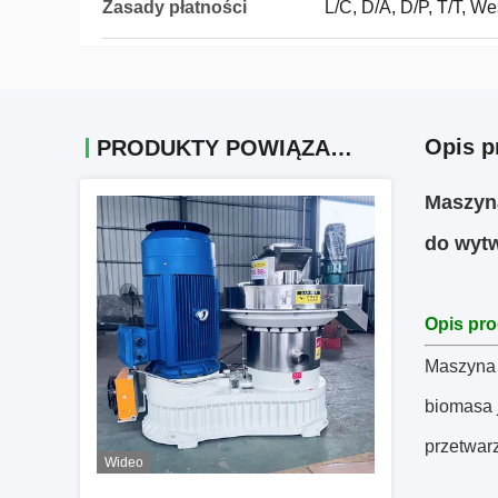
Zasady płatności
L/C, D/A, D/P, T/T, 
Opis p
PRODUKTY POWIĄZANE
Maszyna
do wytw
Opis pr
Maszyna 
biomasa 
przetwar
Wideo