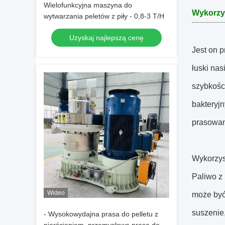
Wielofunkcyjna maszyna do
Wykorzys
wytwarzania peletów z piły - 0,8-3 T/H
Uzyskaj najlepszą cenę
Jest on p
łuski nas
szybkośc
bakteryj
prasowani
Wykorzys
Paliwo z 
Wideo
może być 
suszenie,
- Wysokowydajna prasa do pelletu z