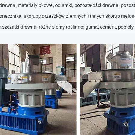
drewna, materiały piłowe, odłamki, pozostałości drewna, pozosta
łonecznika, skorupy orzeszków ziemnych i innych skorup melonó
 szczątki drewna; różne słomy roślinne; guma, cement, popioły