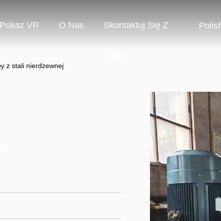
Pokaz VR
O Nas
Skontaktuj Się Z
Polis
Nami
 z stali nierdzewnej