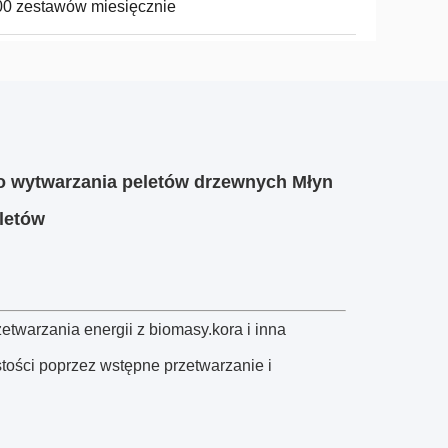
0 zestawów miesięcznie
o wytwarzania peletów drzewnych Młyn
letów
twarzania energii z biomasy.kora i inna
stości poprzez wstępne przetwarzanie i