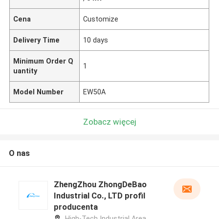
Cena
Customize
Delivery Time
10 days
Minimum Order Q
1
uantity
Model Number
EW50A
Zobacz więcej
O nas
ZhengZhou ZhongDeBao
Industrial Co., LTD profil
producenta
High-Tech Industrial Area