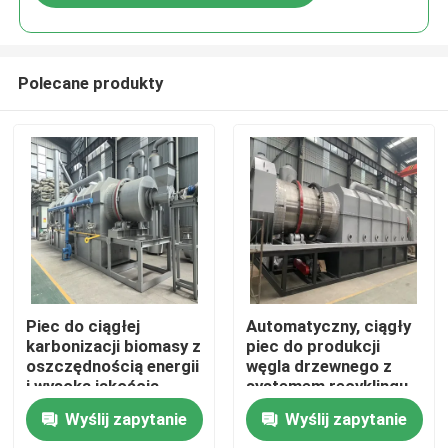
Polecane produkty
Dom
Piec do ciągłej
Automatyczny, ciągły
karbonizacji biomasy z
piec do produkcji
oszczędnością energii
węgla drzewnego z
Produkty
i wysoką jakością
systemem recyklingu
karbonizacji
gazu
Wyślij zapytanie
Wyślij zapytanie
Pokaz VR