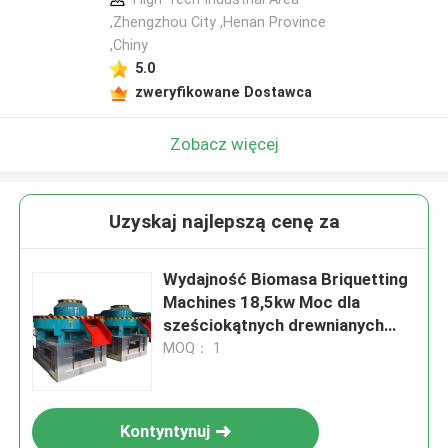
,Zhengzhou City ,Henan Province
,Chiny
5.0
zweryfikowane Dostawca
Zobacz więcej
Uzyskaj najlepszą cenę za
Wydajność Biomasa Briquetting
Machines 18,5kw Moc dla
sześciokątnych drewnianych
bryketów
MOQ： 1
Kontyntynuj