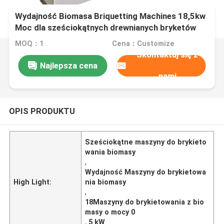
Wydajność Biomasa Briquetting Machines 18,5kw
Moc dla sześciokątnych drewnianych bryketów
MOQ：1
Cena：Customize
Skontaktuj się z
Najlepsza cena
nami
OPIS PRODUKTU
Sześciokątne maszyny do brykieto
wania biomasy
,
Wydajność Maszyny do brykietowa
High Light:
nia biomasy
,
18Maszyny do brykietowania z bio
masy o mocy 0
,
5 kW