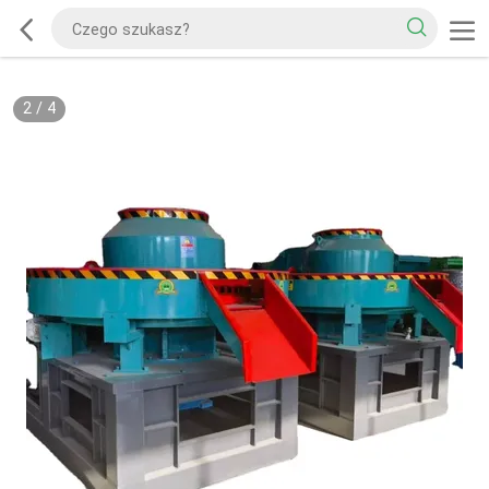
2
/
4